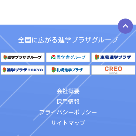
keyboard_arrow_up
全国に広がる進学プラザグループ
会社概要
採用情報
プライバシーポリシー
サイトマップ