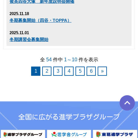
俊英四谷大塚 新年度説明会開催
2025.11.18
冬期募集開始（四谷・TOPPA）
2025.11.01
冬期講習会募集開始
全
54
件中
1～10
件を表示
1
2
3
4
5
6
»
keyboard_arrow_up
全国に広がる進学プラザグループ