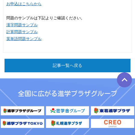
お申込はこちらから
問題のサンプルは下記よりご確認ください。
漢字問題サンプル
計算問題サンプル
英単語問題サンプル
記事一覧へ戻る
keyboard_arrow_up
全国に広がる進学プラザグループ