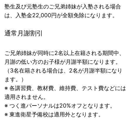
塾生及び元塾生のご兄弟姉妹が入塾される場合
は、入塾金
22,000円
が
全額免除
になります。
通常月謝割引
ご兄弟姉妹が同時に2名以上在籍される期間中、
月謝の低い方のお子様が
月謝半額
になります。
（3名在籍される場合は、2名が
月謝半額
になり
ます。）
※ 各講習費、教材費、維持費、テスト費など
には
適用されません。
※ つく進パーソナルは20%オフとなります。
※ 東進衛星予備校は適用外となります。