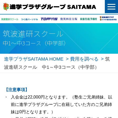
menu
筑波進研スクール
中1～中3コース（中学部）
進学プラザSAITAMA HOME
費用を調べる
筑
波進研スクール 中1～中3コース（中学部）
【注意事項】
入会金は22,000円となります。（塾生ご兄弟姉妹、以
前に進学プラザグループに在籍していた方のご兄弟姉
妹は0円となります。）