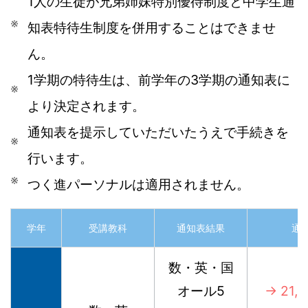
1人の生徒が兄弟姉妹特別優待制度と中学生通
知表特待生制度を併用することはできませ
ん。
1学期の特待生は、前学年の3学期の通知表に
より決定されます。
通知表を提示していただいたうえで手続きを
行います。
つく進パーソナルは適用されません。
学年
受講教科
通知表結果
通常
数・英・国
オール5
→ 21,