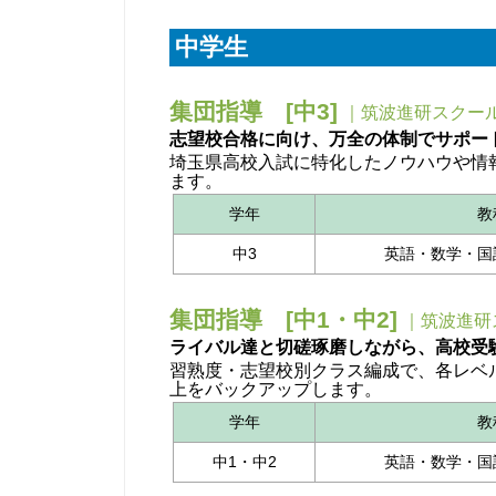
中学生
集団指導 [中3]
｜筑波進研スクール
志望校合格に向け、万全の体制でサポー
埼玉県高校入試に特化したノウハウや情
ます。
学年
教
中3
英語・数学・国
集団指導 [中1・中2]
｜筑波進研
ライバル達と切磋琢磨しながら、高校受
習熟度・志望校別クラス編成で、各レベ
上をバックアップします。
学年
教
中1・中2
英語・数学・国