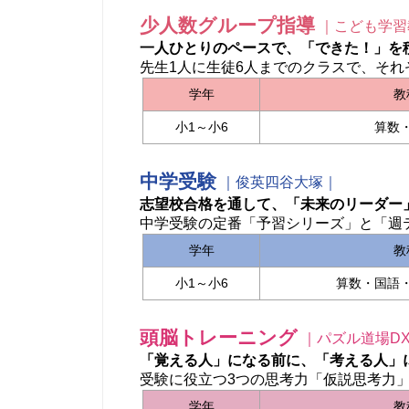
少人数グループ指導
｜こども学習
一人ひとりのペースで、「できた！」を
先生1人に生徒6人までのクラスで、そ
学年
教
小1～小6
算数
中学受験
｜俊英四谷大塚｜
志望校合格を通して、「未来のリーダー
中学受験の定番「予習シリーズ」と「週
学年
教
小1～小6
算数・国語
頭脳トレーニング
｜パズル道場D
「覚える人」になる前に、「考える人」
受験に役立つ3つの思考力「仮説思考力
学年
教