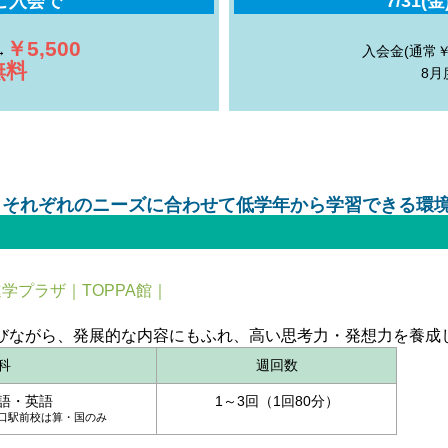
のご入会で
7/31
￥5,500
→
入会金(通常￥2
無料
8
は、それぞれのニーズに合わせて低学年から学習できる環
学プラザ｜TOPPA館｜
。
びながら、発展的な内容にもふれ、高い思考力・発想力を養成
科
週回数
語・英語
1～3回（1回80分）
口駅前校は算・国のみ