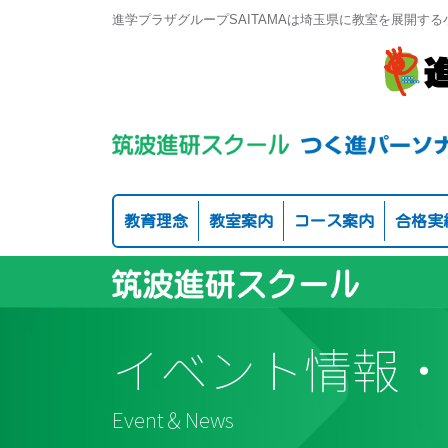
進学プラザグループSAITAMAは埼玉県に教室を展開す
教育理念
教室案内
コース案内
合格実
イベント情報・
Event＆News