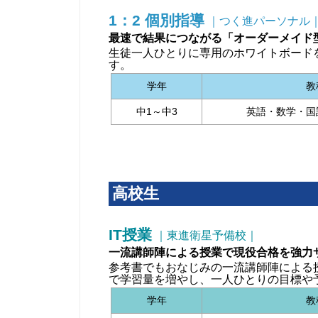
1：2 個別指導
｜つく進パーソナル
最速で結果につながる「オーダーメイド
生徒一人ひとりに専用のホワイトボード
す。
学年
教
中1～中3
英語・数学・国
高校生
IT授業
｜東進衛星予備校｜
一流講師陣による授業で現役合格を強力
参考書でもおなじみの一流講師陣による
で学習量を増やし、一人ひとりの目標や
学年
教