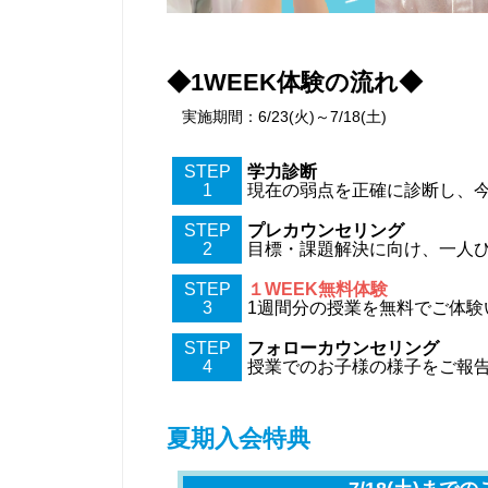
◆1WEEK体験の流れ◆
実施期間：6/23(火)～7/18(土)
STEP
学力診断
1
現在の弱点を正確に診断し、
STEP
プレカウンセリング
2
目標・課題解決に向け、一人
STEP
１WEEK無料体験
3
1週間分の授業を無料でご体験
STEP
フォローカウンセリング
4
授業でのお子様の様子をご報
夏期入会特典