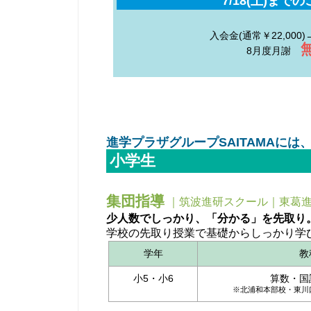
7/18(土)まで
入会金(通常￥22,000)
8月度月謝
進学プラザグループSAITAMAに
小学生
集団指導
｜筑波進研スクール｜東葛進
少人数でしっかり、「分かる」を先取り
学校の先取り授業で基礎からしっかり学
学年
教
小5・小6
算数・国
※北浦和本部校・東川