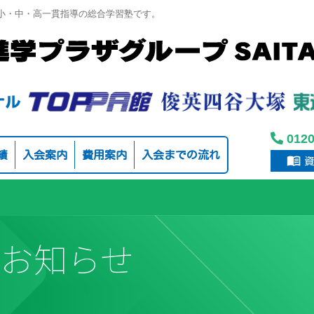
る小・中・高一貫指導の総合学習塾です。
012
績
入会案内
費用案内
入会までの流れ
menu_book
お知らせ