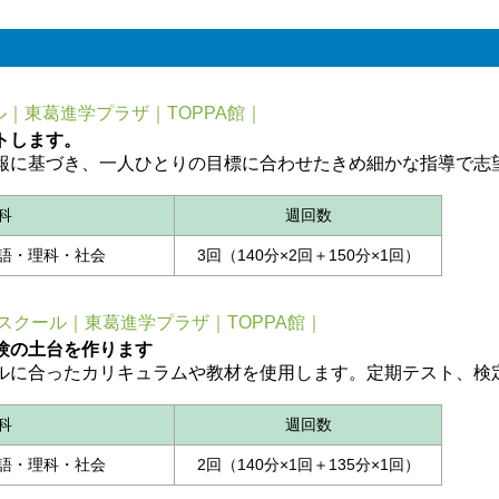
｜東葛進学プラザ｜TOPPA館｜
トします。
報に基づき、一人ひとりの目標に合わせたきめ細かな指導で志
科
週回数
語・理科・社会
3回（140分×2回＋150分×1回）
スクール｜東葛進学プラザ｜TOPPA館｜
験の土台を作ります
ルに合ったカリキュラムや教材を使用します。定期テスト、検
科
週回数
語・理科・社会
2回（140分×1回＋135分×1回）