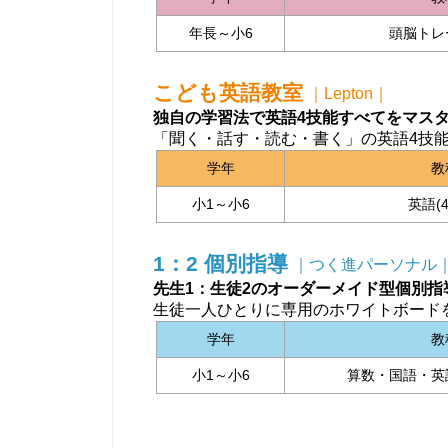
年長～小6
頭脳トレ
こども英語教室
｜Lepton｜
独自の学習法で英語4技能すべてをマス
「聞く・話す・読む・書く」の英語4技
学年
教
小1～小6
英語(
1：2 個別指導
｜つく進パーソナル
先生1：生徒2のオーダーメイド型個別指
生徒一人ひとりに専用のホワイトボード
学年
教
小1～小6
算数・国語・英