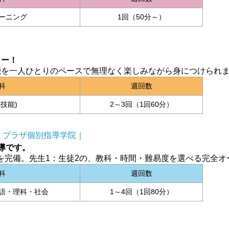
ーニング
1回（50分～）
ター！
能を一人ひとりのペースで無理なく楽しみながら身につけられ
科
週回数
4技能)
2～3回（1回60分）
｜プラザ個別指導学院｜
導です。
を完備。先生1：生徒2の、教科・時間・難易度を選べる完全オ
科
週回数
語・理科・社会
1～4回（1回80分）