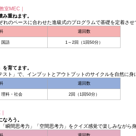
教室MEC｜
積み重ねます。
れぞれのペースに合わせた進級式のプログラムで基礎を定着させ
科
週回数
・国語
1～2回（1回50分）
」を育てます。
テスト」で、インプットとアウトプットのサイクルを自然に身
科
週回数
・理科・社会
2回（1回50分）
X｜
になろう。
」「瞬間思考力」「空間思考力」をクイズ感覚で楽しみながら
科
週回数