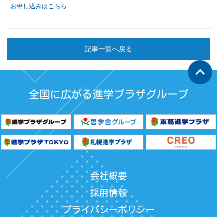
お申し込みはこちら
記事一覧へ戻る
keyboard_arrow_up
全国に広がる進学プラザグループ
会社概要
採用情報
プライバシーポリシー